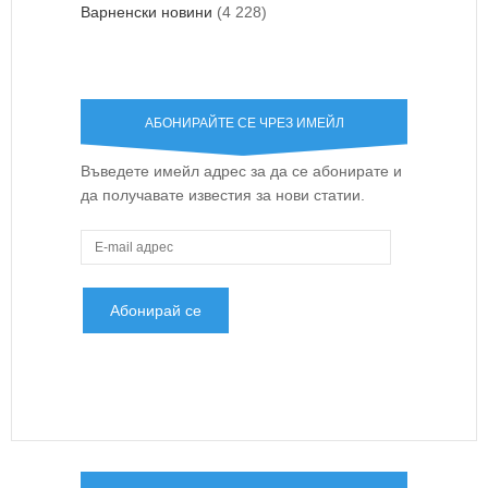
Варненски новини
(4 228)
АБОНИРАЙТЕ СЕ ЧРЕЗ ИМЕЙЛ
Въведете имейл адрес за да се абонирате и
да получавате известия за нови статии.
E
-
m
a
i
l
а
д
р
е
с