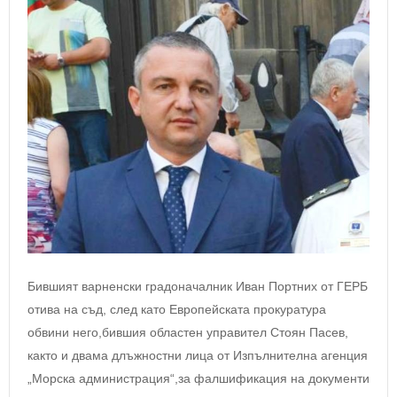
Бившият варненски градоначалник Иван Портних от ГЕРБ
отива на съд, след като Европейската прокуратура
обвини него,бившия областен управител Стоян Пасев,
както и двама длъжностни лица от Изпълнителна агенция
„Морска администрация“,за фалшификация на документи