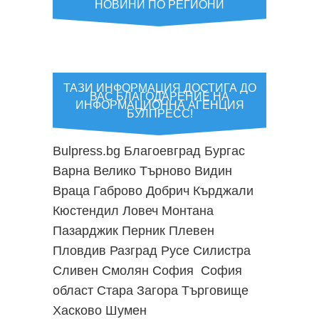
НОВИНИ ПО РЕГИОНИ
ТАЗИ ИНФОРМАЦИЯ ДОСТИГА ДО
ВАС БЛАГОДАРЕНИЕ НА
ИНФОРМАЦИОННА АГЕНЦИЯ
БУЛПРЕСС!
Bulpress.bg
Благоевград
Бургас
Варна
Велико Търново
Видин
Враца
Габрово
Добрич
Кърджали
Кюстендил
Ловеч
Монтана
Пазарджик
Перник
Плевен
Пловдив
Разград
Русе
Силистра
Сливен
Смолян
София
София
област
Стара Загора
Търговище
Хасково
Шумен