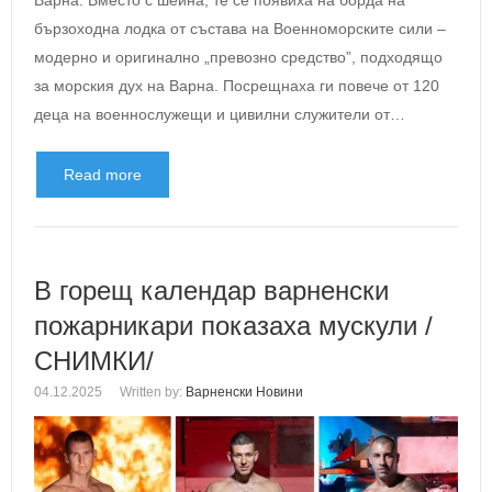
Варна. Вместо с шейна, те се появиха на борда на
бързоходна лодка от състава на Военноморските сили –
модерно и оригинално „превозно средство”, подходящо
за морския дух на Варна. Посрещнаха ги повече от 120
деца на военнослужещи и цивилни служители от…
Read more
В горещ календар варненски
пожарникари показаха мускули /
СНИМКИ/
04.12.2025
Written by:
Варненски Новини