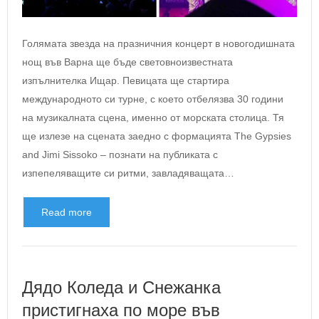
Голямата звезда на празничния концерт в новогодишната
нощ във Варна ще бъде световноизвестната
изпълнителка Ищар. Певицата ще стартира
международното си турне, с което отбелязва 30 години
на музикалната сцена, именно от морската столица. Тя
ще излезе на сцената заедно с формацията The Gypsies
and Jimi Sissoko – познати на публиката с
изпепеляващите си ритми, завладяващата…
Read more
Дядо Коледа и Снежанка
пристигнаха по море във