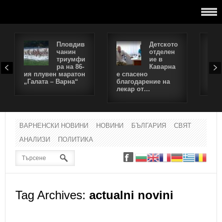
Пловдив
Детското
Съв
чанин
отделен
идв
триумфи
ие в
Гор
ра на 86-
Каварна
Как
ия плувен маратон
е спасено
заб
„Галата – Варна“
благодарение на
тез
лекар от…
ВАРНЕНСКИ НОВИНИ
НОВИНИ
БЪЛГАРИЯ
СВЯТ
АНАЛИЗИ
ПОЛИТИКА
Tag Archives:
actualni novini