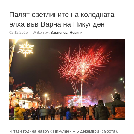
Палят светлините на коледната
елха във Варна на Никулден
02.12.2025
Written by:
Варненски Новини
И тази година навръх Никулден – 6 декември (събота),