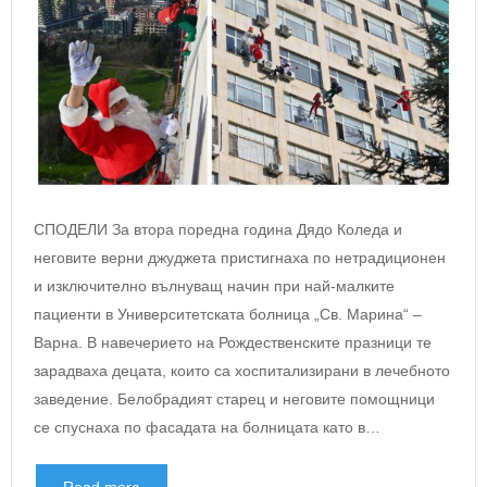
СПОДЕЛИ За втора поредна година Дядо Коледа и
неговите верни джуджета пристигнаха по нетрадиционен
и изключително вълнуващ начин при най-малките
пациенти в Университетската болница „Св. Марина“ –
Варна. В навечерието на Рождественските празници те
зарадваха децата, които са хоспитализирани в лечебното
заведение. Белобрадият старец и неговите помощници
се спуснаха по фасадата на болницата като в…